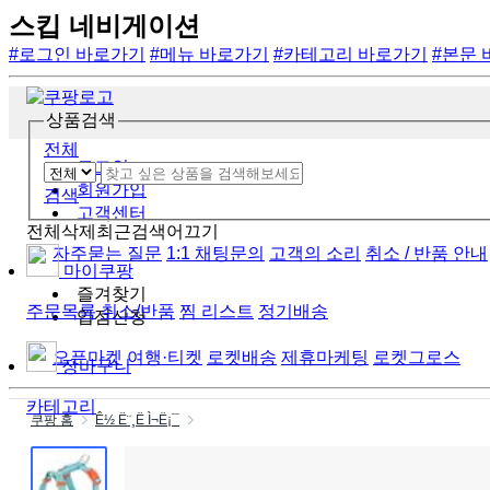
스킵 네비게이션
#로그인 바로가기
#메뉴 바로가기
#카테고리 바로가기
#본문
상품검색
전체
로그인
회원가입
검색
고객센터
전체삭제
최근검색어끄기
자주묻는 질문
1:1 채팅문의
고객의 소리
취소 / 반품 안내
마이쿠팡
즐겨찾기
주문목록
취소/반품
찜 리스트
정기배송
입점신청
오픈마켓
여행·티켓
로켓배송
제휴마케팅
로켓그로스
장바구니
카테고리
쿠팡 홈
Ê½ Ë¨¸Ë Ì¬Ë¡¯