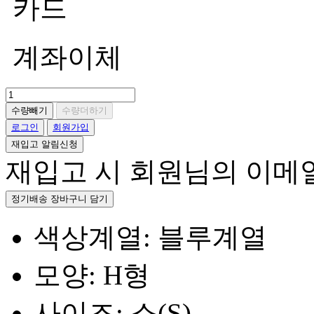
카드
계좌이체
수량빼기
수량더하기
로그인
회원가입
재입고 알림신청
재입고 시 회원님의 이메
정기배송 장바구니 담기
색상계열: 블루계열
모양: H형
사이즈: 소(S)