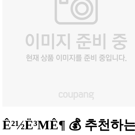
Ê²½Ë³ΜÊ¶ 💰 추천