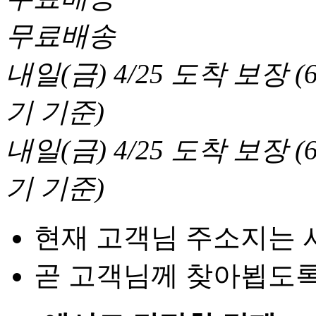
무료배송
내일(금) 4/25
도착 보장
(
기 기준
)
내일(금) 4/25
도착 보장
(
기 기준
)
현재 고객님 주소지는 
곧 고객님께 찾아뵙도