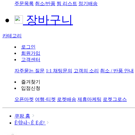
주문목록
취소/반품
찜 리스트
정기배송
장바구니
카테고리
로그인
회원가입
고객센터
자주묻는 질문
1:1 채팅문의
고객의 소리
취소 / 반품 안내
즐겨찾기
입점신청
오픈마켓
여행·티켓
로켓배송
제휴마케팅
로켓그로스
쿠팡 홈
Ê²ÌÍ¼Ì¬ Ê¸Ë¡Ë²