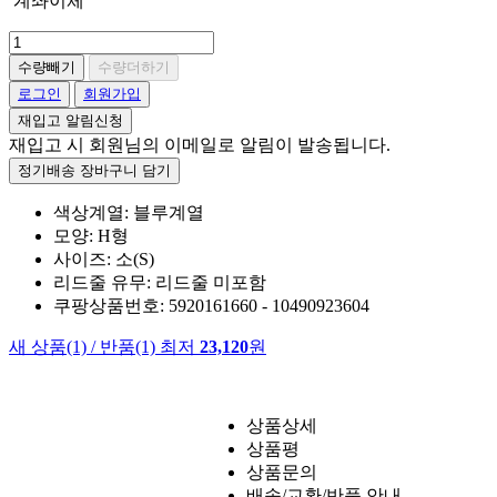
계좌이체
수량빼기
수량더하기
로그인
회원가입
재입고 알림신청
재입고 시 회원님의 이메일로 알림이 발송됩니다.
정기배송 장바구니 담기
색상계열: 블루계열
모양: H형
사이즈: 소(S)
리드줄 유무: 리드줄 미포함
쿠팡상품번호: 5920161660 - 10490923604
새 상품
(1)
/
반품
(1)
최저
23,120
원
상품상세
상품평
상품문의
배송/교환/반품 안내