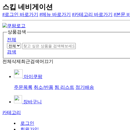
스킵 네비게이션
#로그인 바로가기
#메뉴 바로가기
#카테고리 바로가기
#본문 
상품검색
전체
검색
전체삭제
최근검색어끄기
마이쿠팡
주문목록
취소/반품
찜 리스트
정기배송
장바구니
카테고리
로그인
회원가입