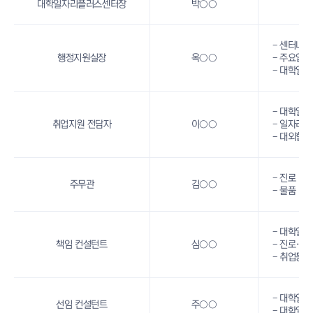
대학일자리플러스센터장
박○○
- 센터내 
행정지원실장
옥○○
- 주요업
- 대학일자
- 대학일
취업지원 전담자
이○○
- 일자리 
- 대외협력
- 진로‧취
주무관
김○○
- 물품 및
- 대학일
책임 컨설턴트
심○○
- 진로·취
- 취업동
- 대학일
선임 컨설턴트
주○○
- 대학일