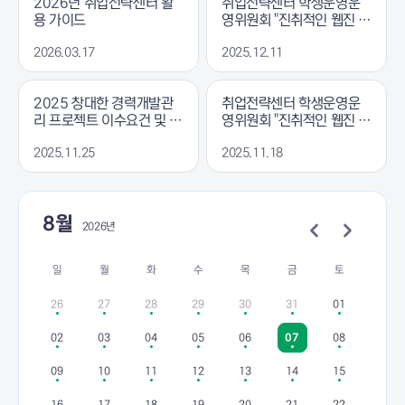
2026년 취업전략센터 활
취업전략센터 학생운영운
용 가이드
영위원회 "진취적인 웹진 V
ol.6" 발행
2026.03.17
2025.12.11
2025 창대한 경력개발관
취업전략센터 학생운영운
리 프로젝트 이수요건 및 제
영위원회 "진취적인 웹진 V
출서류 안내
ol.5" 발행
2025.11.25
2025.11.18
8월
2026년
일
월
화
수
목
금
토
26
27
28
29
30
31
01
02
03
04
05
06
07
08
09
10
11
12
13
14
15
16
17
18
19
20
21
22