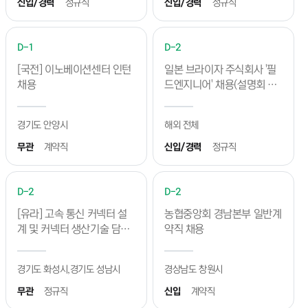
팅/비대면진행)
신입/경력
정규직
신입/경력
정규직
진행일
2026.08.11 ~ 2026.08.11
D-1
D-2
CWNU 졸업생 커리어 골든타임 프로젝트 [3차 실전특강]
[국전] 이노베이션센터 인턴
일본 브라이자 주식회사 '필
진행일
2026.08.11 ~ 2026.08.11
채용
드엔지니어' 채용(설명회 예
정)
★취업은 실전이다! 3,4학년을 위한 취업실전트랙(8월 모집중)★
경기도 안양시
진행일
2026.08.10 ~ 2026.08.10
해외 전체
무관
계약직
신입/경력
정규직
2026-2 현장실습생 모집안내
진행일
2026.08.08 ~ 2026.08.08
D-2
D-2
예정된 프로그램
[유라] 고속 통신 커넥터 설
농협중앙회 경남본부 일반계
계 및 커넥터 생산기술 담당
약직 채용
등록된 내용이 없습니다
자 채용
경기도 화성시,경기도 성남시
경상남도 창원시
무관
정규직
신입
계약직