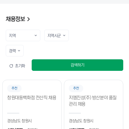
★CWNU 졸업생 커리어 골든타임 프로젝트 [1:1 개인별 코칭 상담]★
진행일
2026.09.01 ~ 2026.11.30
채용정보
2026년 졸업(예정)자 취업지원 수요조사
진행일
2026.09.01 ~ 2026.09.01
가상기업 프로젝트 RE:ON 3기 참가자 모집
진행일
2026.09.01 ~ 2026.12.18
검색하기
초기화
2026 직무부트 트랙(직무분석형(8월_금융권 직무 분야)
진행일
2026.08.26 ~ 2026.08.26
추천
추천
2026년 졸업생 특화 프로그램 「ALL PASS 하반기 공채 대비 취업 특강」
프로그램 (NCS/AI역량검사/인적성)
창원대동백화점 전산직 채용
지엠진성(주) 방산분야 품질
진행일
2026.08.12 ~ 2026.08.12
관리 채용
2026년 졸업생 특화 프로그램 사업 「Career-Up 멘토링 스터디」 8월 직무
경상남도 창원시
경상남도 창원시
멘토링 모집 (중소벤처기업진흥공단 사무, 현대비앤지스틸 생산관리, 마케