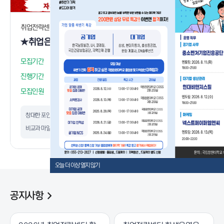
취업전략센터
대학일자리플
★취업은 실전이다! 3,4학년을 위한 취업실전트랙(8월 모집중)★
모집기간
26.07.16 ~ 26.08.19
모집기간
진행기간
26.08.05 ~ 26.08.24
진행기간
모집인원
26 / 20 (심사후 선발)
모집인원
창대한 포인트
3
창대한 포인트
비교과 마일리지
0
비교과 마일리
오늘 더 이상 열지 않기
공지사항