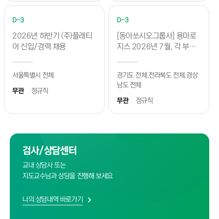
D-3
D-3
2026년 하반기 (주)플래티
[동아쏘시오그룹사] 용마로
어 신입/경력 채용
지스 2026년 7월, 각 부문
별 신입 및 경력 채용(~8/9)
서울특별시 전체
경기도 전체,전라북도 전체,경상
남도 전체
무관
정규직
무관
정규직
검사/상담센터
교내 상담사 또는
지도교수님과 상담을 진행해 보세요
나의 상담내역 바로가기